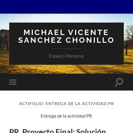
MICHAEL VICENTE
SANCHEZ CHONILLO
Espacio Personal
Altern
Alternar
el
el
campo
menú
de
móvil
búsqu
ACTIFOLIO:
ENTREGA DE LA ACTIVIDAD PR
Entrega de la actividad PR
PR. Proyecto Final: Solución