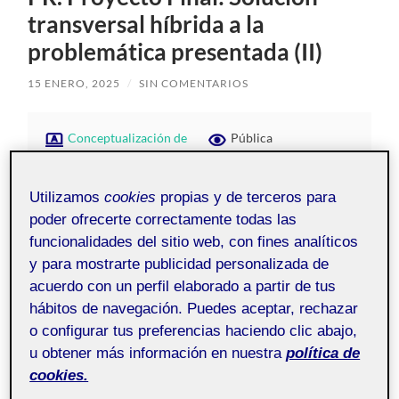
transversal híbrida a la
problemática presentada (II)
15 ENERO, 2025
/
SIN COMENTARIOS
Conceptualización de
Pública
interactivos - Aula 1
Utilizamos
cookies
propias y de terceros para
Este trabajo explora la problemática de la desigualdad
poder ofrecerte correctamente todas las
en el acceso a la educación digital, destacando cómo
funcionalidades del sitio web, con fines analíticos
afecta a comunidades vulnerables y proponiendo
y para mostrarte publicidad personalizada de
soluciones accesibles e inclusivas. A través de un diseño
acuerdo con un perfil elaborado a partir de tus
intuitivo y estructurado, presentamos las principales
hábitos de navegación. Puedes aceptar, rechazar
ideas, soluciones prácticas y un enfoque colaborativo
o configurar tus preferencias haciendo clic abajo,
para garantizar igualdad de oportunidades en la era
u obtener más información en nuestra
política de
digital.
cookies.
Poster: