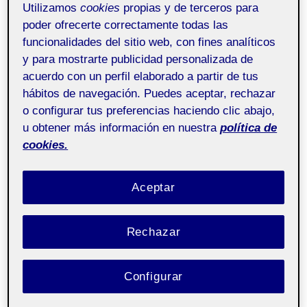
Utilizamos
cookies
propias y de terceros para
problemática social y cultural del
poder ofrecerte correctamente todas las
ámbito digital (I)
funcionalidades del sitio web, con fines analíticos
y para mostrarte publicidad personalizada de
16 OCTUBRE, 2024
/
SIN COMENTARIOS
acuerdo con un perfil elaborado a partir de tus
hábitos de navegación. Puedes aceptar, rechazar
Conceptualización de
Pública
o configurar tus preferencias haciendo clic abajo,
interactivos - Aula 1
u obtener más información en nuestra
política de
cookies.
PEC1. Análisis de una problemática social y cultural del
ámbito digital (I):
Aceptar
Desigualdad en la Educación Digital
Rechazar
Configurar