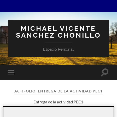
MICHAEL VICENTE
SANCHEZ CHONILLO
Espacio Personal
Altern
Alternar
el
el
campo
menú
de
móvil
búsqu
ACTIFOLIO:
ENTREGA DE LA ACTIVIDAD PEC1
Entrega de la actividad PEC1
PEC1. Análisis de una