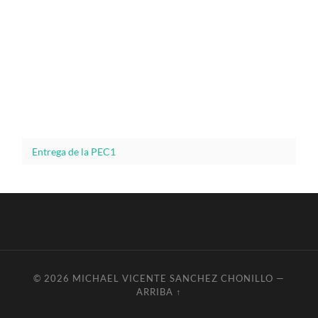
Entrega de la PEC1
© 2026
MICHAEL VICENTE SANCHEZ CHONILLO
—
ARRIBA ↑