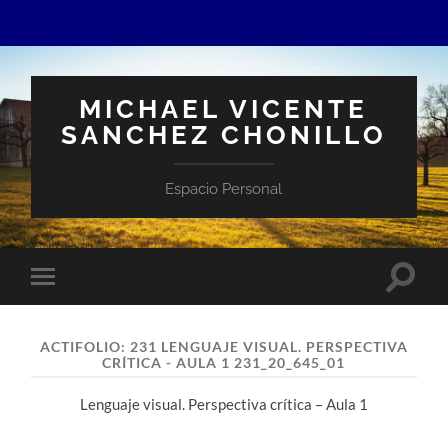
MICHAEL VICENTE
SANCHEZ CHONILLO
Espacio Personal
Altern
Alternar
el
el
campo
menú
de
móvil
búsqu
ACTIFOLIO:
231 LENGUAJE VISUAL. PERSPECTIVA
CRÍTICA - AULA 1 231_20_645_01
Lenguaje visual. Perspectiva crítica – Aula 1