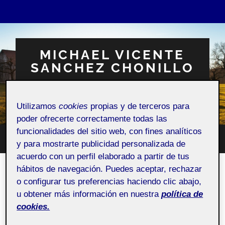
MICHAEL VICENTE
SANCHEZ CHONILLO
Espacio Personal
Utilizamos
cookies
propias y de terceros para
poder ofrecerte correctamente todas las
funcionalidades del sitio web, con fines analíticos
Altern
y para mostrarte publicidad personalizada de
Alternar
el
el
acuerdo con un perfil elaborado a partir de tus
campo
menú
de
hábitos de navegación. Puedes aceptar, rechazar
móvil
búsqu
PEC 5. Animemos digitalmente II:
o configurar tus preferencias haciendo clic abajo,
el primer encargo
u obtener más información en nuestra
política de
cookies.
26 MAYO, 2024
/
SIN COMENTARIOS